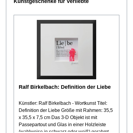
Produktgalerie überspringen
Kunstgeschenke für Verliebte
Ralf Birkelbach: Definition der Liebe
Künstler: Ralf Birkelbach - Wortkunst Titel:
Definition der Liebe Größe mit Rahmen: 35,5
x 35,5 x 7,5 cm Das 3-D Objekt ist mit
Passepartout und Glas in einer Holzleiste
(wahlweise in schwarz oder weiß) gerahmt.