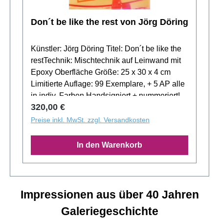
Don´t be like the rest von Jörg Döring
Künstler: Jörg Döring Titel: Don´t be like the
restTechnik: Mischtechnik auf Leinwand mit
Epoxy Oberfläche Größe: 25 x 30 x 4 cm
Limitierte Auflage: 99 Exemplare, + 5 AP alle
in indiv. Farben Handsigniert + nummeriert!
Regulärer Preis:
320,00 €
Preise inkl. MwSt. zzgl. Versandkosten
In den Warenkorb
Impressionen aus über 40 Jahren
Galeriegeschichte