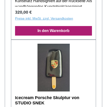
Kunstharz Handsigniert auf der Rückseite Als
wandhängendes Kunstobjekt konzipiert,
Regulärer Preis:
320,00 €
entfaltet die Skulptur ihre volle Wirkung als
Blickfang. Die Lieferung erfolgt im originalen
Preise inkl. MwSt. zzgl. Versandkosten
Geschenkkarton von STUDIO SNEK, der das
Werk auch als besondere Geschenkidee
In den Warenkorb
perfekt abrundet.
Icecream Porsche Skulptur von
STUDIO SNEK