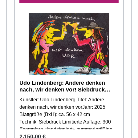
Jürgen Katzenberger, ein talentierter
Exemplaren bei Galerie Schmidt erwerben.
Grafikdesigner und Illustrator, hat sich durch
Ein Zertifikat liegt natürlich bei jeder
seine einzigartigen Farbkompositionen und
Lieferung bei!
grafischen Muster einen Namen gemacht.
Seine Kunstwerke, bekannt dafür, dass sie
die Atmosphäre eines Raumes verwandeln,
laden zur täglichen Entdeckung ein. Mehr
über Jürgen Katzenberger erfahren.
Udo Lindenberg: Andere denken
nach, wir denken vor! Siebdruck
handsigniert + nummeriert, NEU!
Künstler: Udo Lindenberg Titel: Andere
denken nach, wir denken vorJahr: 2025
Blattgröße (BxH): ca. 56 x 42 cm
Technik: Siebdruck Limitierte Auflage: 300
Exemplare Handsigniert+ nummeriert!Eine
Regulärer Preis:
2.150,00 €
der beliebtesten Phrasen von Udo