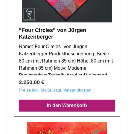
"Four Circles" von Jürgen
Katzenberger
Name:"Four Circles" von Jürgen
Katzenberger Produktbeschreibung: Breite:
80 cm (mit Rahmen 85 cm) Höhe: 80 cm (mit
Rahmen 85 cm) Motiv: Moderne
Punktstruktur Technik: Arcyl auf Leinwand
Regulärer Preis:
2.250,00 €
Auflage: Unikat Handsigniert: Ja Jürgen
Katzenberger bringt mit "Four Circles" eine
Preise inkl. MwSt. zzgl. Versandkosten
faszinierende Komposition aus
Punktstrukturen und leuchtenden Rottönen
In den Warenkorb
auf die Leinwand. Die präzise gesetzten
Punktraster schaffen eine vibrierende
Dynamik, die durch die Variation der Größen
und Abstände der Punkte noch verstärkt wird.