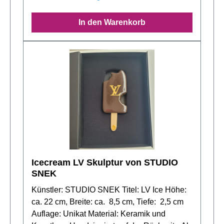
Motive haben wir auch im Format 70 x 100
cm, sowie die Grußkarten im Format 15 x 20
In den Warenkorb
cm auf Lager! Schickt uns gern eure Anfrage.
Icecream LV Skulptur von STUDIO
SNEK
Künstler: STUDIO SNEK Titel: LV Ice Höhe:
ca. 22 cm, Breite: ca. 8,5 cm, Tiefe: 2,5 cm
Auflage: Unikat Material: Keramik und