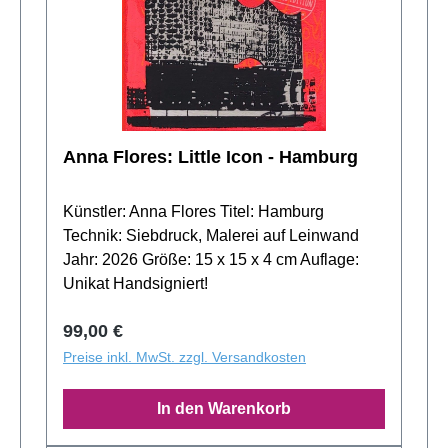
Farbe und Form wider und schaffen es,
von Bartus perfekt in dein Zuhause
Emotion und Stimmung in beeindruckende
integrieren! Unser Fotomontage-Service zeigt
visuelle Darstellungen zu übersetzen.
dir, wie das Kunstwerk an deiner Wand wirkt.
Schick uns einfach ein Foto deines Raums,
und wir platzieren das Bild digital für dich.
Hochwertige Einrahmung für dein Kunstwerk
Anna Flores: Little Icon - Hamburg
Vervollständige Tree of Life von Bartus mit
einer maßgeschneiderten Rahmung! Wähle
aus einer Vielzahl hochwertiger Rahmen, die
Künstler: Anna Flores Titel: Hamburg
das Kunstwerk perfekt in Szene setzen.
Technik: Siebdruck, Malerei auf Leinwand
Jahr: 2026 Größe: 15 x 15 x 4 cm Auflage:
Unikat Handsigniert!
Regulärer Preis:
99,00 €
Preise inkl. MwSt. zzgl. Versandkosten
In den Warenkorb