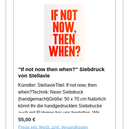
"If not now then when?" Siebdruck
von Stellavie
Künstler: StellavieTitel: If not now, then
when?Technik: Neon Siebdruck
(handgemacht)Größe: 50 x 70 cm Natürlich
könnt Ihr die handgedruckten Siebdrucke
auch mit Rahmen bei uns bestellen. Wir
Regulärer Preis:
55,00 €
halten Wechselrahmen in Holz oder Metall in
verschiedenen Farben für Euch bereit! Einige
Preise inkl. MwSt. zzgl. Versandkosten