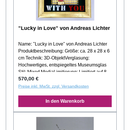
"Lucky in Love" von Andreas Lichter
Name: "Lucky in Love" von Andreas Lichter
Produktbeschreibung: Größe: ca. 28 x 28 x 6
cm Technik: 3D-ObjektVerglasung:
Hochwertiges, entspiegeltes Museumsglas
Stil: Mixed MediaLimitierung: Limitiert auf 80
Regulärer Preis:
570,00 €
Stück. Handgearbeitet: Es kann zu leichten
Form- und Farbabweichungen kommen.
Preise inkl. MwSt. zzgl. Versandkosten
Gerne stellen wir aktuelle Objektfotos auf
Nachfrage zur Verfügung. "Lucky in Love",
In den Warenkorb
ein Werk von Andreas Lichter, ist ein 3D-
Objekt, das durch seine Komplexität und
Detailgenauigkeit besticht. Mit seiner ganz
eigenen Interpretation der Realität lädt es