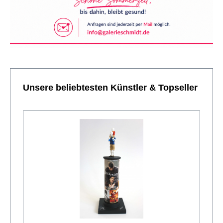
Produktgalerie überspringen
Unsere beliebtesten Künstler & Topseller