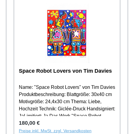
Space Robot Lovers von Tim Davies
Name: "Space Robot Lovers" von Tim Davies
Produktbeschreibung: Blattgröße: 30x40 cm
Motivgröße: 24,4x30 cm Thema: Liebe,
Hochzeit Technik: Giclée-Druck Handsigniert:
JaLimitiert: Ja Das Werk "Space Robot
Regulärer Preis:
180,00 €
Lovers" von Tim Davies strahlt in blau, rot
und Gelbtönen. Dieser Giclée-Druck ist ein
Preise inkl. MwSt. zzgl. Versandkosten