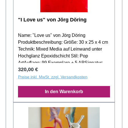
Rahmenlösungen, die „Love lights“ perfekt
zur Geltung bringen. Wähle aus
"I Love us" von Jörg Döring
verschiedenen Materialien und
Stilrichtungen. Kontaktiere uns – wir beraten
dich gern zu deiner individuellen Rahmung.
Name: "Love us" von Jörg Döring
Produktbeschreibung: Größe: 30 x 25 x 4 cm
Technik: Mixed Media auf Leinwand unter
Hochglanz Epoxidschicht Stil: Pop
ArtAuflage: 99 Exemplare + 5 APSignatur:
Regulärer Preis:
320,00 €
handsigniert + nummeriert Farbschema:
Neon Fotomontage-Service Du möchtest
Preise inkl. MwSt. zzgl. Versandkosten
sehen, wie „Love us“ in deinem Raum wirkt?
Wir erstellen dir kostenlos eine digitale
In den Warenkorb
Fotomontage! Sende uns einfach ein Foto
deiner Wand – wir kümmern uns um den
Rest. Kontaktiere uns und erlebe das
Kunstwerk virtuell in deinem Zuhause.
Einrahmungsservice Passend zum