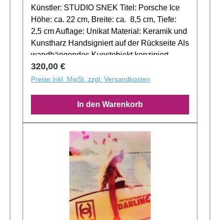
Künstler: STUDIO SNEK Titel: Porsche Ice
Höhe: ca. 22 cm, Breite: ca. 8,5 cm, Tiefe:
2,5 cm Auflage: Unikat Material: Keramik und
Kunstharz Handsigniert auf der Rückseite Als
wandhängendes Kunstobjekt konzipiert,
Regulärer Preis:
320,00 €
entfaltet die Skulptur ihre volle Wirkung als
Blickfang. Die Lieferung erfolgt im originalen
Preise inkl. MwSt. zzgl. Versandkosten
Geschenkkarton von STUDIO SNEK, der das
Werk auch als besondere Geschenkidee
In den Warenkorb
perfekt abrundet.