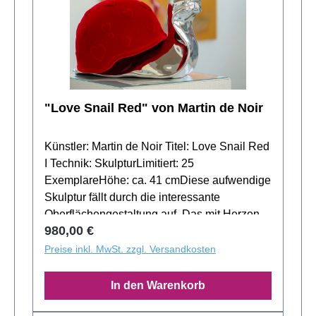
Kunstwerk bieten wir hochwertige
Rahmenlösungen, die „Love us“ perfekt zur
Geltung bringen. Wähle aus verschiedenen
Materialien und Stilrichtungen. Kontaktiere
uns – wir beraten dich gern zu deiner
individuellen Rahmung.
"Love Snail Red" von Martin de Noir
Künstler: Martin de Noir Titel: Love Snail Red
I Technik: SkulpturLimitiert: 25
ExemplareHöhe: ca. 41 cmDiese aufwendige
Skulptur fällt durch die interessante
Oberflächengestaltung auf. Das mit Herzen
Regulärer Preis:
980,00 €
verzierte Schneckenhaus weist eine
hochwertige Beflockung auf, während der
Preise inkl. MwSt. zzgl. Versandkosten
Körper der Schnecke durch eine Chrom
ähnliche Veredelung sehr schön spiegelt und
In den Warenkorb
jeden Raum sofort verändert.