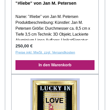
"#liebe" von Jan M. Petersen
Name: "#liebe" von Jan M. Petersen
Produktbeschreibung: Künstler: Jan M.
Petersen Größe: Durchmesser ca. 8,5 cm x
Tiefe 3,5 cm Technik: 3D Objekt, Lackierte
Aluminium Linse Auflage: UnikatSignatur:
Regulärer Preis:
250,00 €
Signiert und datiert auf der RückseiteJan M.
Petersens Aluminium Linsen stellen eine
Preise inkl. MwSt. zzgl. Versandkosten
ausgefeilte Mischung aus Handwerks- und
Wortkunst dar. Jedes Objekt ist ein Unikat.
In den Warenkorb