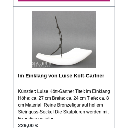
und Kunstwerk zu steigern und
unterschiedliche, manchmal auch
provokative Interpretationen zu ermöglichen.
Seine Arbeiten beinhalten typische Produkte
des amerikanischen Überflusses und
weltweiten Marketings, die ihnen einen
hochmodernen und urbanen Charakter
verleihen. Lichter ist stets auf der Suche nach
der Stimmigkeit des Augenblicks und verleiht
seinen Werken einen belebenden und
sinnhaften Kern, der über die ästhetische
Im Einklang von Luise Kött-Gärtner
Oberfläche hinausgeht. Seine Kunst führt den
Betrachter in eine fantastische und diffuse
Künstler: Luise Kött-Gärtner Titel: Im Einklang
Welt aus Comics, Medien, Werbung und
Höhe: ca. 27 cm Breite: ca. 24 cm Tiefe: ca. 8
Zeitepochen, die stets ein Lächeln
cm Material: Reine Bronzefigur auf hellem
hinterlässt.
Steinguss-Sockel Die Skulpturen werden mit
Expertise geliefert.
Regulärer Preis:
229,00 €