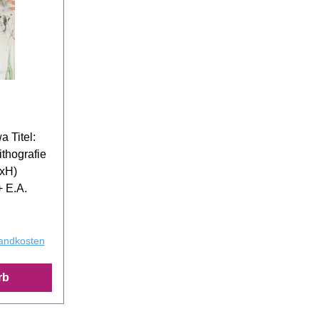
a Titel:
ithografie
BxH)
+ E.A.
sandkosten
rb