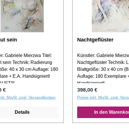
aut sein
Nachtgeflüster
r: Gabriele Mierzwa Titel:
Künstler: Gabriele Mierzw
ut sein Technik: Radierung
Nachtgeflüster Technik: L
röße: 40 x 30 cm Auflage: 180
Blattgröße: 30 x 40 cm (
are + E.A. Handsigniert!
Auflage: 180 Exemplare 
UFT!!!
Handsigniert!
rer Preis:
Regulärer Preis:
0 €
398,00 €
inkl. MwSt. zzgl. Versandkosten
Preise inkl. MwSt. zzgl. Ver
Details
In den Warenko