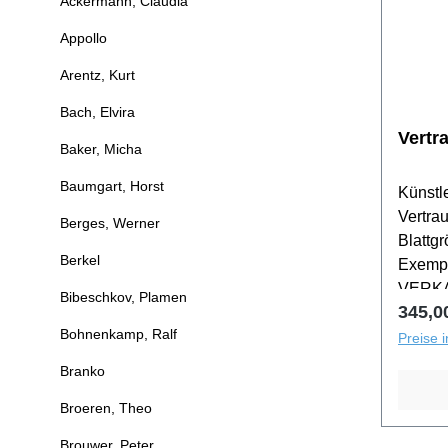
Ackermann, Claudia
Appollo
Arentz, Kurt
Bach, Elvira
Vertr
Baker, Micha
Baumgart, Horst
Künstle
Vertra
Berges, Werner
Blattg
Berkel
Exempl
VERKA
Bibeschkov, Plamen
Regulä
345,0
Bohnenkamp, Ralf
Preise 
Branko
Broeren, Theo
Brouwer, Peter