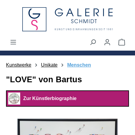
alt springen
Ware
Kunstwerke
Unikate
Menschen
"LOVE" von Bartus
Zur Künstlerbiographie
Bildergalerie überspringen