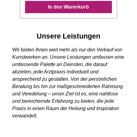
präsentiert ein beeindruckendes
In den Warenkorb
Triptychon, das die lebendige
Schönheit eines rot und orange
blühenden Feldes einfängt. Im
Hintergrund erheben sich majestätische
Unsere Leistungen
blaue Berge, die von einem
leuchtenden Sonnenaufgang
Wir bieten Ihnen weit mehr als nur den Verkauf von
überstrahlt werden. Inmitten dieser
Kunstwerken an. Unsere Leistungen umfassen eine
malerischen Szenerie stehen vereinzelt
umfassende Palette an Diensten, die darauf
Häuser mit charakteristischen
abzielen, jede Arztpraxis individuell und
terracottafarbenen Dächern, die dem
ansprechend zu gestalten. Von der persönlichen
Bild eine besondere Tiefe und Wärme
Beratung bis hin zur maßgeschneiderten Rahmung
verleihen. Dieses Kunstwerk ist ein
und Veredelung – unser Ziel ist es, eine nahtlose
Zeugnis von Picards Fähigkeit, die
und bereichernde Erfahrung zu bieten, die jede
Essenz mediterraner Landschaften und
Praxis in einen Raum der Heilung und Inspiration
Kulturen einzufangen und auf der
verwandelt.
Leinwand festzuhalten. Exklusiver
Service für Sie: Sie sind unsicher, ob