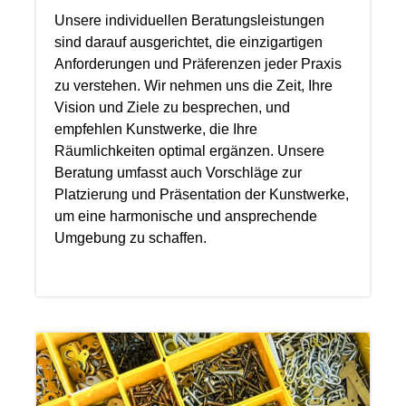
genau auf Ihre Wünsche und
Unsere individuellen Beratungsleistungen
Bedürfnisse zugeschnitten ist. Unter
sind darauf ausgerichtet, die einzigartigen
Berücksichtigung des Zielraumes, des
Anforderungen und Präferenzen jeder Praxis
Lichts vor Ort und Ihres persönlichen
zu verstehen. Wir nehmen uns die Zeit, Ihre
Geschmacks finden wir den perfekten
Vision und Ziele zu besprechen, und
Rahmen für Ihr neues Gemälde. Lassen
empfehlen Kunstwerke, die Ihre
Sie Ihr Kunstwerk von uns professionell
Räumlichkeiten optimal ergänzen. Unsere
und stilvoll einrahmen und verleihen
Beratung umfasst auch Vorschläge zur
Sie ihm den letzten Schliff. Erfahren Sie
Platzierung und Präsentation der Kunstwerke,
mehr über unseren Service und die
um eine harmonische und ansprechende
vielfältigen Möglichkeiten auf unserer
Umgebung zu schaffen.
Bilderrahmen-Seite. Über den Künstler:
Jean-Claude Picard, oft als "Maler des
südlichen Lichtes" bezeichnet, hat sich
durch seine einzigartige Acryl-
Mischtechnik einen Namen gemacht.
Seine Werke sind eine Hommage an
die mediterrane Landschaft und Kultur.
Mehr über Jean-Claude Picard