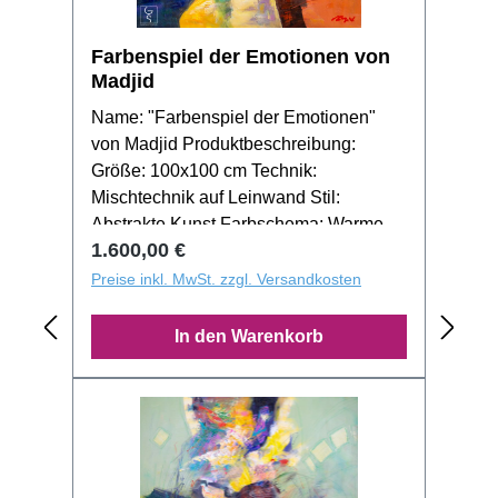
Farbenspiel der Emotionen von
Madjid
Name: "Farbenspiel der Emotionen"
von Madjid Produktbeschreibung:
Größe: 100x100 cm Technik:
Mischtechnik auf Leinwand Stil:
Abstrakte Kunst Farbschema: Warme
Regulärer Preis:
1.600,00 €
und lebendige Farbtöne Das Gemälde
"Farbenspiel der Emotionen" von
Preise inkl. MwSt. zzgl. Versandkosten
Madjid ist eine dynamische Mischung
aus warmen und lebendigen Farben,
In den Warenkorb
die zusammen ein visuell
beeindruckendes Erlebnis schaffen. Es
lädt den Betrachter dazu ein, die
verschiedenen Emotionen, die jede
Farbe repräsentiert, zu interpretieren
und zu fühlen. Individueller