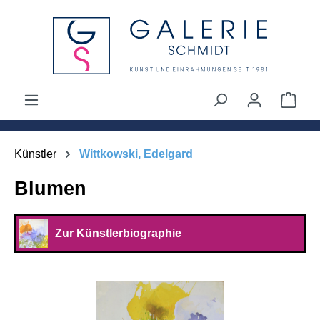
alt springen
Ware
Künstler
Wittkowski, Edelgard
Blumen
Zur Künstlerbiographie
Bildergalerie überspringen