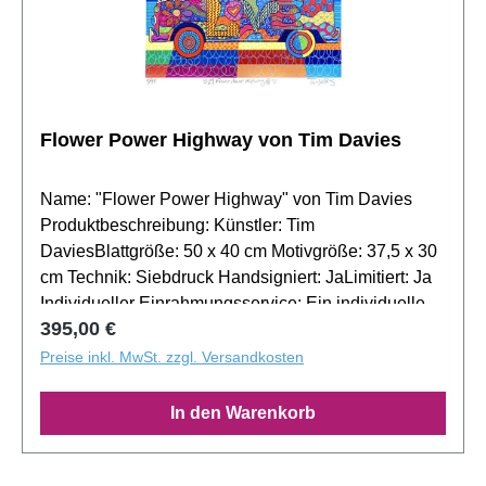
Flower Power Highway von Tim Davies
Name: "Flower Power Highway" von Tim Davies
Produktbeschreibung: Künstler: Tim
DaviesBlattgröße: 50 x 40 cm Motivgröße: 37,5 x 30
cm Technik: Siebdruck Handsigniert: JaLimitiert: Ja
Individueller Einrahmungsservice: Ein individueller
Regulärer Preis:
395,00 €
Rahmen kann die Wärme und Energie von "Sunset
Surf" einfangen. Besuchen Sie unsere
Preise inkl. MwSt. zzgl. Versandkosten
Bilderrahmenseite für persönliche Beratung.
Exklusiver Service für Sie: Nutzen Sie unseren
In den Warenkorb
Fotomontage-Service, um "Sunset Surf" in Ihrem
Heim zu visualisieren. Kontaktieren Sie uns für eine
individuelle Simulation. Über den Künstler: