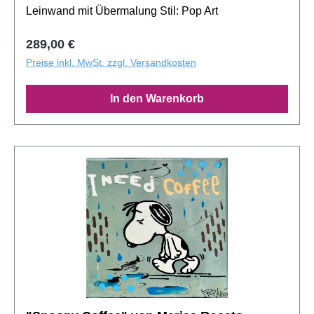
Leinwand mit Übermalung Stil: Pop Art
Regulärer Preis:
289,00 €
Preise inkl. MwSt. zzgl. Versandkosten
In den Warenkorb