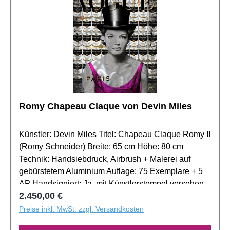
Romy Chapeau Claque von Devin Miles
Künstler: Devin Miles Titel: Chapeau Claque Romy II
(Romy Schneider) Breite: 65 cm Höhe: 80 cm
Technik: Handsiebdruck, Airbrush + Malerei auf
gebürstetem Aluminium Auflage: 75 Exemplare + 5
AP Handsigniert: Ja, mit Künstlerstempel versehen
Regulärer Preis:
2.450,00 €
Preise inkl. MwSt. zzgl. Versandkosten