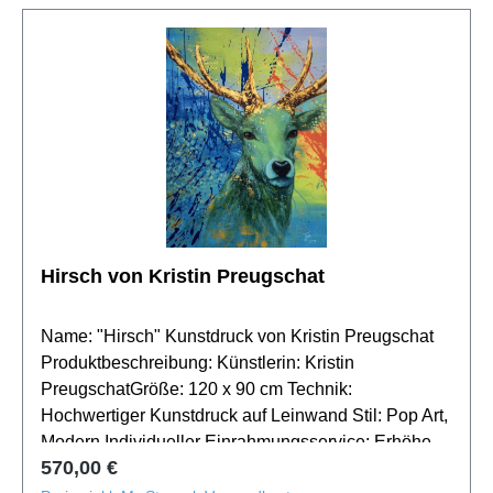
Arbeitsbereich vor mit unserem Fotomontage-
Service. Kontaktieren Sie uns, um dieses Kunstwerk
in Ihrer Umgebung zu visualisieren.
Hirsch von Kristin Preugschat
Name: "Hirsch" Kunstdruck von Kristin Preugschat
Produktbeschreibung: Künstlerin: Kristin
PreugschatGröße: 120 x 90 cm Technik:
Hochwertiger Kunstdruck auf Leinwand Stil: Pop Art,
Modern Individueller Einrahmungsservice: Erhöhen
Regulärer Preis:
570,00 €
Sie die Wirkung von "Hirsch" mit einem