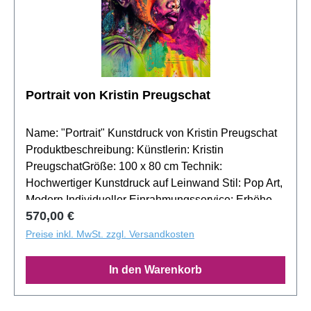
Portrait von Kristin Preugschat
Name: "Portrait" Kunstdruck von Kristin Preugschat
Produktbeschreibung: Künstlerin: Kristin
PreugschatGröße: 100 x 80 cm Technik:
Hochwertiger Kunstdruck auf Leinwand Stil: Pop Art,
Modern Individueller Einrahmungsservice: Erhöhen
Regulärer Preis:
570,00 €
Sie die Wirkung von "Portrait" mit einem
maßgeschneiderten Rahmen, der die lebhaften
Preise inkl. MwSt. zzgl. Versandkosten
Farben und das Design unterstreicht. Wir beraten
Sie gerne, um eine passende Einrahmung für Ihre
In den Warenkorb
Wand zu finden. Exklusiver Fotomontage-Service:
Stellen Sie sich "Portrait" in Ihrem Wohn- oder