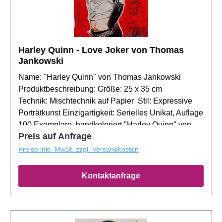
Harley Quinn - Love Joker von Thomas
Jankowski
Name: "Harley Quinn" von Thomas Jankowski
Produktbeschreibung: Größe: 25 x 35 cm
Technik: Mischtechnik auf Papier Stil: Expressive
Porträtkunst Einzigartigkeit: Serielles Unikat, Auflage
100 Exemplare, handkoloriert "Harley Quinn" von
Preis auf Anfrage
Thomas Jankowski, alias "Espressionisti", fängt die
unverkennbare Aura von Harley Quinn ein. Dieses
Preise inkl. MwSt. zzgl. Versandkosten
handkolorierte serielle Unikat, das durch die
Verwendung von Tusche, Ölkreiden, Acryl eine tiefe
Kontaktanfrage
und dynamische Textur erhält, ist ein echtes
Sammlerstück. Jedes Kunstwerk ist signiert und
kommt mit einem Zertifikat, was seine Echtheit und
Einzigartigkeit garantiert. Über den Künstler: