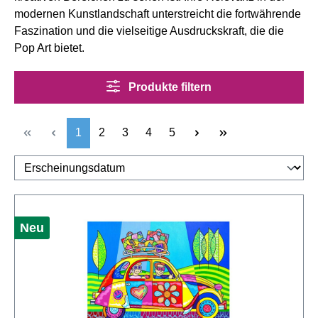
modernen Kunstlandschaft unterstreicht die fortwährende
Faszination und die vielseitige Ausdruckskraft, die die
Pop Art bietet.
Produkte filtern
Seite
Seite
Seite
Seite
Seite
1
2
3
4
5
Neu