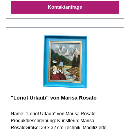
unverkennbare Aura von Joker ein. Dieses
Kontaktanfrage
handkolorierte serielle Unikat, das durch die
Verwendung von Tusche, Ölkreiden, Acryl eine tiefe
und dynamische Textur erhält, ist ein echtes
Sammlerstück. Jedes Kunstwerk ist signiert und
kommt mit einem Zertifikat, was seine Echtheit und
Einzigartigkeit garantiert. Über den Künstler:
Thomas Jankowski, bekannt für seine kraftvolle
Ausdrucksweise und Detailgenauigkeit, schafft
Werke, die die Persönlichkeit und den Geist
ikonischer Figuren verkörpern. Seine Kunstwerke
sind eine Investition in die Faszination und
Anerkennung der Kunstgeschichte.
"Loriot Urlaub" von Marisa Rosato
Name: "Loriot Urlaub" von Marisa Rosato
Produktbeschreibung: Künstlerin: Marisa
RosatoGröße: 38 x 32 cm Technik: Modifizierte