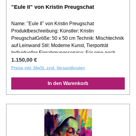
"Eule II" von Kristin Preugschat
Name: "Eule II" von Kristin Preugschat
Produktbeschreibung: Künstler: Kristin
PreugschatGröße: 50 x 50 cm Technik: Mischtechnik
auf Leinwand Stil: Moderne Kunst, Tierporträt
Individueller Einrahmungsservice: Für eine noch
Regulärer Preis:
1.150,00 €
intensivere Ausdruckskraft von "Eule II" bietet sich
die Möglichkeit von individuell ausgewählten
Preise inkl. MwSt. zzgl. Versandkosten
Rahmen an. Unser Team steht Ihnen jederzeit
beratend zur Seite, um das Kunstwerk optimal zur
In den Warenkorb
Geltung zu bringen. Exklusiver Fotomontage-
Service: Erleben Sie "Eule II" in Ihrem persönlichen
Umfeld mit unserem speziellen Fotomontage-
Service. Wir helfen Ihnen dabei, das Gemälde
virtuell in Ihren Raum einzufügen und so die perfekte
Platzierung zu identifizieren.