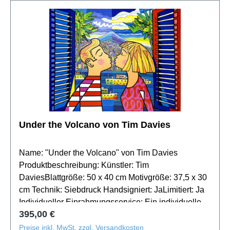
Entdecken Sie mehr von Tim Davies, dessen Werke
durch eine leidenschaftliche Darstellung von
Bewegung und Freude bestechen, auf seiner
Profilseite.
Under the Volcano von Tim Davies
Name: "Under the Volcano" von Tim Davies
Produktbeschreibung: Künstler: Tim
DaviesBlattgröße: 50 x 40 cm Motivgröße: 37,5 x 30
cm Technik: Siebdruck Handsigniert: JaLimitiert: Ja
Individueller Einrahmungsservice: Ein individueller
Regulärer Preis:
395,00 €
Rahmen kann die Wärme und Energie von "Sunset
Surf" einfangen. Besuchen Sie unsere
Preise inkl. MwSt. zzgl. Versandkosten