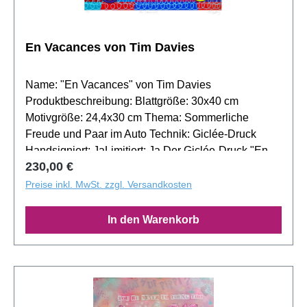
En Vacances von Tim Davies
Name: "En Vacances" von Tim Davies
Produktbeschreibung: Blattgröße: 30x40 cm
Motivgröße: 24,4x30 cm Thema: Sommerliche
Freude und Paar im Auto Technik: Giclée-Druck
Handsigniert: JaLimitiert: Ja Der Giclée-Druck "En
Regulärer Preis:
230,00 €
Vacances" von Tim Davies fängt die unbeschwerte
Freude einer sommerlichen Fahrt ein. Mit seiner
Preise inkl. MwSt. zzgl. Versandkosten
lebendigen Farbgebung und dem Gefühl von
Bewegung ist dieses Werk eine Hommage an die
In den Warenkorb
Leichtigkeit des Seins. Individueller
Einrahmungsservice: Eine maßgeschneiderte
Rahmung unterstreicht die Fröhlichkeit von "En
Vacances". Informieren Sie sich auf unserer
Bilderrahmenseite über unsere Rahmenoptionen.