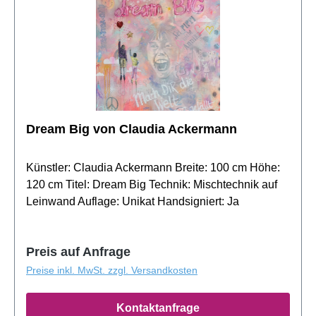
Exklusiver Service für Sie: Stellen Sie sich "En
Vacances" in Ihrem Zuhause vor mit unserem
Fotomontage-Service. Kontaktieren Sie uns, um
mehr zu erfahren. Über den Künstler: Entdecken Sie
die Welt der Pop-Art mit Tim Davies, einem Künstler,
der es versteht, Alltagsmomente in lebendige Kunst
zu verwandeln. Mehr Informationen finden Sie auf
seiner Profilseite.
Dream Big von Claudia Ackermann
Künstler: Claudia Ackermann Breite: 100 cm Höhe:
120 cm Titel: Dream Big Technik: Mischtechnik auf
Leinwand Auflage: Unikat Handsigniert: Ja
Preis auf Anfrage
Preise inkl. MwSt. zzgl. Versandkosten
Kontaktanfrage