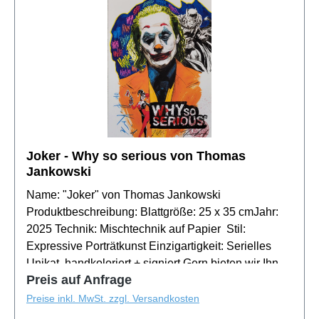
Thomas Jankowski, bekannt für seine kraftvolle
Ausdrucksweise und Detailgenauigkeit, schafft
Werke, die die Persönlichkeit und den Geist
ikonischer Figuren verkörpern. Seine Kunstwerke
sind eine Investition in die Faszination und
Anerkennung der Kunstgeschichte.
Joker - Why so serious von Thomas
Jankowski
Name: "Joker" von Thomas Jankowski
Produktbeschreibung: Blattgröße: 25 x 35 cmJahr:
2025 Technik: Mischtechnik auf Papier Stil:
Expressive Porträtkunst Einzigartigkeit: Serielles
Unikat, handkoloriert + signiert Gern bieten wir Ihnen
Preis auf Anfrage
das Blatt auch mit Rahmen an, schicken Sie uns
eine kurze Mail oder rufen Sie uns an!"Joker" von
Preise inkl. MwSt. zzgl. Versandkosten
Thomas Jankowski, alias "Espressionisti", fängt die