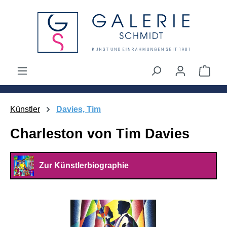
alt springen
Ware
Künstler
Davies, Tim
Charleston von Tim Davies
Zur Künstlerbiographie
Bildergalerie überspringen