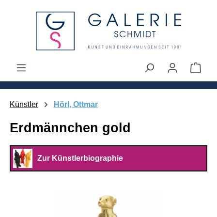
alt springen
Ware
Künstler
Hörl, Ottmar
Erdmännchen gold
Zur Künstlerbiographie
Bildergalerie überspringen