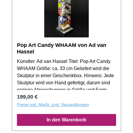
Pop Art Candy WHAAM von Ad van
Hassel
Künstler: Ad van Hassel Titel: Pop Art Candy
WHAAM Größe: ca. 33 cm Geliefert wird die
Skulptur in einer Geschenkbox. Hinweis: Jede
Skulptur wird von Hand gefertigt, darum sind
geringe Abweichungen in Größe und Form
Regulärer Preis:
199,00 €
gewollt. Das Produktbild zeigt nur ein Muster
der Motivserie. Jedes Exemplar aus der
Preise inkl. MwSt. zzgl. Versandkosten
Auflage besitzt ein unverwechselbaren
Unikatcharakter!
In den Warenkorb