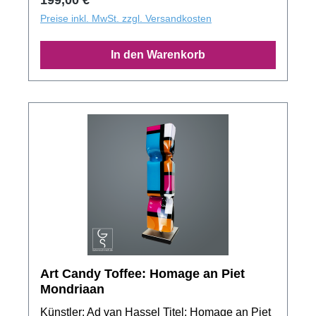
Größe und Form gewollt. Das Produktbild zeigt
nur ein Muster der Motivserie. Jedes Exemplar
Preise inkl. MwSt. zzgl. Versandkosten
aus der Auflage besitzt ein unverwechselbaren
Unikatcharakter!
In den Warenkorb
Art Candy Toffee: Homage an Piet
Mondriaan
Künstler: Ad van Hassel Titel: Homage an Piet