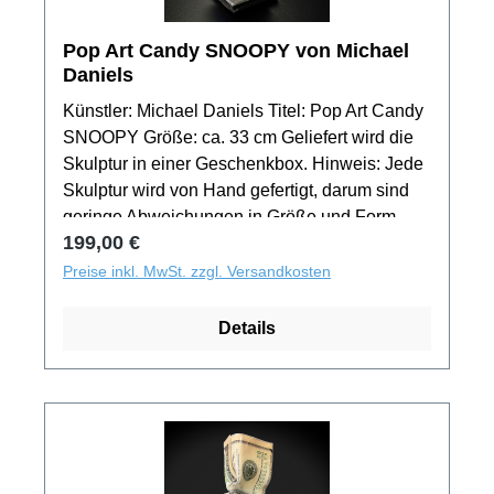
Pop Art Candy SNOOPY von Michael
Daniels
Künstler: Michael Daniels Titel: Pop Art Candy
SNOOPY Größe: ca. 33 cm Geliefert wird die
Skulptur in einer Geschenkbox. Hinweis: Jede
Skulptur wird von Hand gefertigt, darum sind
geringe Abweichungen in Größe und Form
Regulärer Preis:
199,00 €
gewollt. Das Produktbild zeigt nur ein Muster
der Motivserie. Jedes Exemplar aus der
Preise inkl. MwSt. zzgl. Versandkosten
Auflage besitzt ein unverwechselbaren
Unikatcharakter!
Details