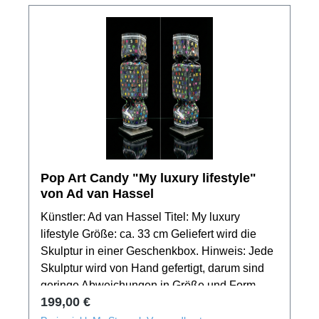
Pop Art Candy "My luxury lifestyle"
von Ad van Hassel
Künstler: Ad van Hassel Titel: My luxury
lifestyle Größe: ca. 33 cm Geliefert wird die
Skulptur in einer Geschenkbox. Hinweis: Jede
Skulptur wird von Hand gefertigt, darum sind
geringe Abweichungen in Größe und Form
Regulärer Preis:
199,00 €
gewollt. Das Produktbild zeigt nur ein Muster