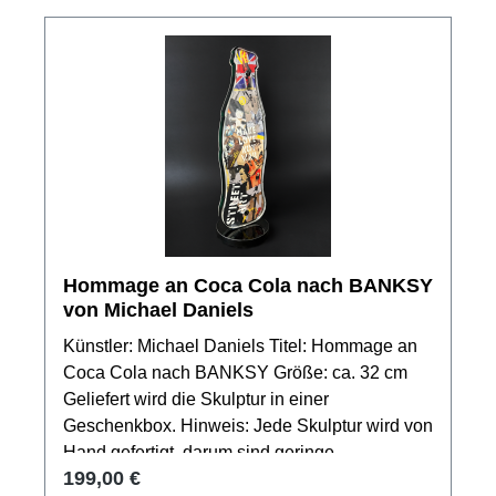
Hommage an Coca Cola nach BANKSY
von Michael Daniels
Künstler: Michael Daniels Titel: Hommage an
Coca Cola nach BANKSY Größe: ca. 32 cm
Geliefert wird die Skulptur in einer
Geschenkbox. Hinweis: Jede Skulptur wird von
Hand gefertigt, darum sind geringe
Regulärer Preis:
199,00 €
Abweichungen in Größe und Form gewollt.