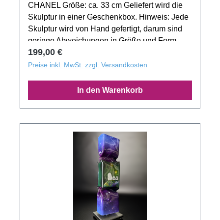
CHANEL Größe: ca. 33 cm Geliefert wird die
Skulptur in einer Geschenkbox. Hinweis: Jede
Skulptur wird von Hand gefertigt, darum sind
geringe Abweichungen in Größe und Form
Regulärer Preis:
199,00 €
gewollt. Das Produktbild zeigt nur ein Muster
der Motivserie. Jedes Exemplar aus der
Preise inkl. MwSt. zzgl. Versandkosten
Auflage besitzt ein unverwechselbaren
Unikatcharakter!
In den Warenkorb