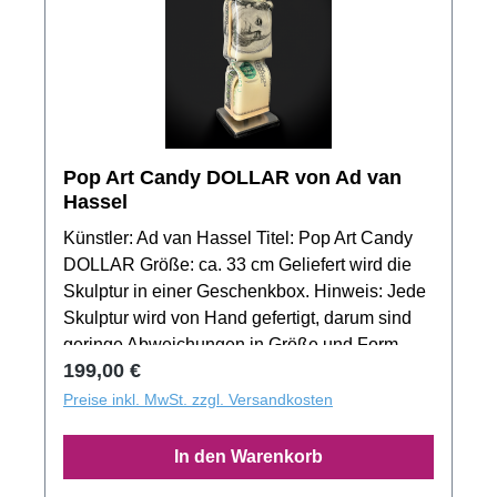
Pop Art Candy DOLLAR von Ad van
Hassel
Künstler: Ad van Hassel Titel: Pop Art Candy
DOLLAR Größe: ca. 33 cm Geliefert wird die
Skulptur in einer Geschenkbox. Hinweis: Jede
Skulptur wird von Hand gefertigt, darum sind
geringe Abweichungen in Größe und Form
Regulärer Preis:
199,00 €
gewollt. Das Produktbild zeigt nur ein Muster
der Motivserie. Jedes Exemplar aus der
Preise inkl. MwSt. zzgl. Versandkosten
Auflage besitzt ein unverwechselbaren
Unikatcharakter!
In den Warenkorb