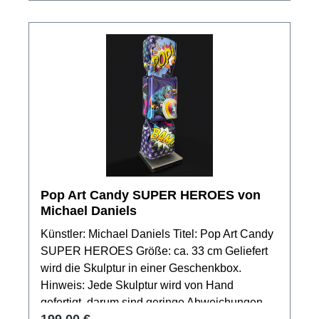
Pop Art Candy SUPER HEROES von
Michael Daniels
Künstler: Michael Daniels Titel: Pop Art Candy
SUPER HEROES Größe: ca. 33 cm Geliefert
wird die Skulptur in einer Geschenkbox.
Hinweis: Jede Skulptur wird von Hand
gefertigt, darum sind geringe Abweichungen in
Regulärer Preis:
199,00 €