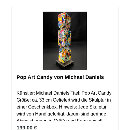
Pop Art Candy von Michael Daniels
Künstler: Michael Daniels Titel: Pop Art Candy
Größe: ca. 33 cm Geliefert wird die Skulptur in
einer Geschenkbox. Hinweis: Jede Skulptur
wird von Hand gefertigt, darum sind geringe
Abweichungen in Größe und Form gewollt.
Regulärer Preis:
199,00 €
Das Produktbild zeigt nur ein Muster der