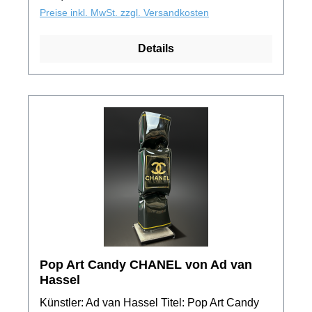
Motivserie. Jedes Exemplar aus der
Preise inkl. MwSt. zzgl. Versandkosten
Auflage besitzt ein unverwechselbaren
Unikatcharakter!
Details
Pop Art Candy CHANEL von Ad van
Hassel
Künstler: Ad van Hassel Titel: Pop Art Candy