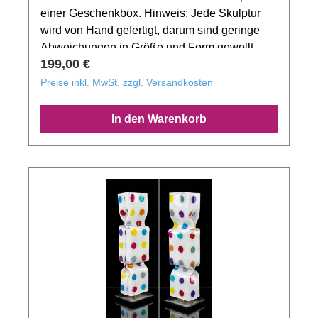
einer Geschenkbox. Hinweis: Jede Skulptur
wird von Hand gefertigt, darum sind geringe
Abweichungen in Größe und Form gewollt.
Regulärer Preis:
199,00 €
Das Produktbild zeigt nur ein Muster der
Motivserie. Jedes Exemplar aus der
Preise inkl. MwSt. zzgl. Versandkosten
Auflage besitzt ein unverwechselbaren
Unikatcharakter!
In den Warenkorb