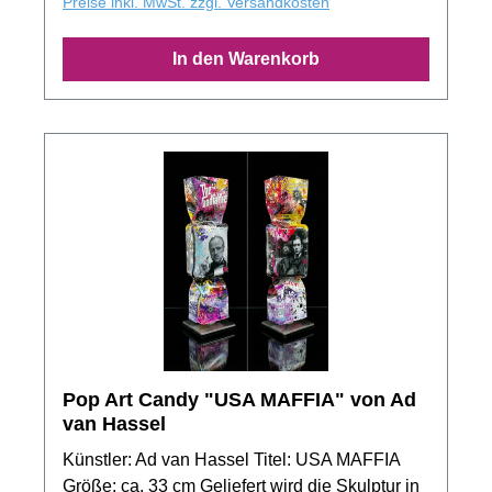
der Motivserie. Jedes Exemplar aus der
Preise inkl. MwSt. zzgl. Versandkosten
Auflage besitzt ein unverwechselbaren
Unikatcharakter!
In den Warenkorb
Pop Art Candy "USA MAFFIA" von Ad
van Hassel
Künstler: Ad van Hassel Titel: USA MAFFIA
Größe: ca. 33 cm Geliefert wird die Skulptur in