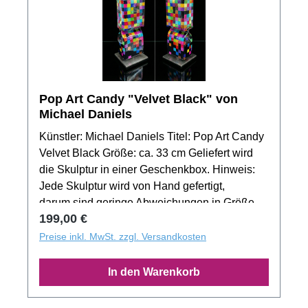
Pop Art Candy "Velvet Black" von
Michael Daniels
Künstler: Michael Daniels Titel: Pop Art Candy
Velvet Black Größe: ca. 33 cm Geliefert wird
die Skulptur in einer Geschenkbox. Hinweis:
Jede Skulptur wird von Hand gefertigt,
darum sind geringe Abweichungen in Größe
Regulärer Preis:
199,00 €
und Form gewollt. Das Produktbild zeigt nur
ein Muster der Motivserie. Jedes Exemplar
Preise inkl. MwSt. zzgl. Versandkosten
aus der Auflage besitzt ein unverwechselbaren
Unikatcharakter!
In den Warenkorb