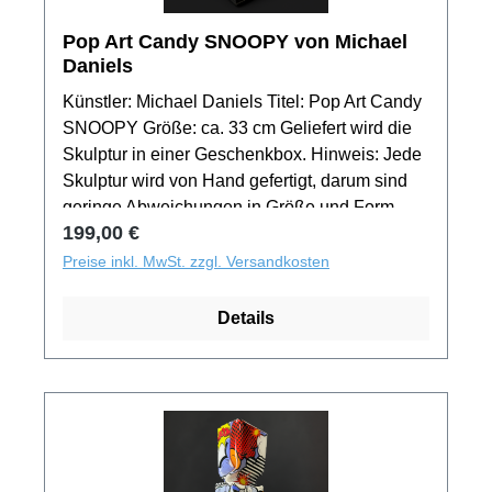
Pop Art Candy SNOOPY von Michael
Daniels
Künstler: Michael Daniels Titel: Pop Art Candy
SNOOPY Größe: ca. 33 cm Geliefert wird die
Skulptur in einer Geschenkbox. Hinweis: Jede
Skulptur wird von Hand gefertigt, darum sind
geringe Abweichungen in Größe und Form
Regulärer Preis:
199,00 €
gewollt. Das Produktbild zeigt nur ein Muster
der Motivserie. Jedes Exemplar aus der
Preise inkl. MwSt. zzgl. Versandkosten
Auflage besitzt ein unverwechselbaren
Unikatcharakter!
Details