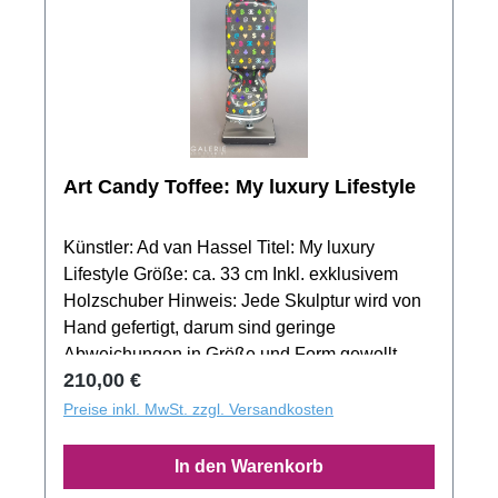
Art Candy Toffee: My luxury Lifestyle
Künstler: Ad van Hassel Titel: My luxury
Lifestyle Größe: ca. 33 cm Inkl. exklusivem
Holzschuber Hinweis: Jede Skulptur wird von
Hand gefertigt, darum sind geringe
Abweichungen in Größe und Form gewollt.
Regulärer Preis:
210,00 €
Das Produktbild zeigt nur ein Muster der
Motivserie. Jedes Exemplar aus der
Preise inkl. MwSt. zzgl. Versandkosten
Auflage besitzt ein unverwechselbaren
Unikatcharakter! Weitere Modelle u.a. Porsche,
In den Warenkorb
Marylin, Mercedes, Ferrari auf Anfrage