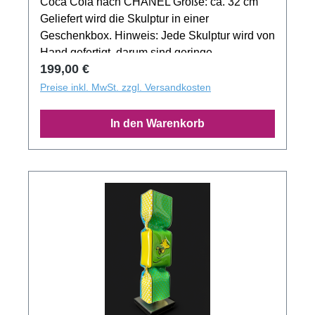
Coca Cola nach CHANEL Größe: ca. 32 cm
Geliefert wird die Skulptur in einer
Geschenkbox. Hinweis: Jede Skulptur wird von
Hand gefertigt, darum sind geringe
Regulärer Preis:
199,00 €
Abweichungen in Größe und Form gewollt.
Das Produktbild zeigt nur ein Muster der
Preise inkl. MwSt. zzgl. Versandkosten
Motivserie.
In den Warenkorb