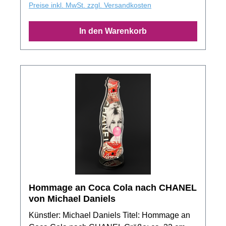
Das Produktbild zeigt nur ein Muster der
Preise inkl. MwSt. zzgl. Versandkosten
Motivserie.
In den Warenkorb
Hommage an Coca Cola nach CHANEL
von Michael Daniels
Künstler: Michael Daniels Titel: Hommage an