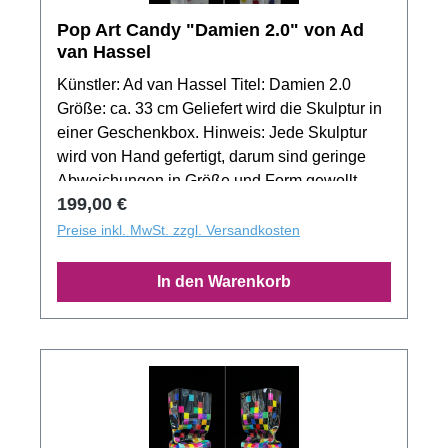
Pop Art Candy "Damien 2.0" von Ad
van Hassel
Künstler: Ad van Hassel Titel: Damien 2.0
Größe: ca. 33 cm Geliefert wird die Skulptur in
einer Geschenkbox. Hinweis: Jede Skulptur
wird von Hand gefertigt, darum sind geringe
Abweichungen in Größe und Form gewollt.
Regulärer Preis:
199,00 €
Das Produktbild zeigt nur ein Muster der
Motivserie. Jedes Exemplar aus der
Preise inkl. MwSt. zzgl. Versandkosten
Auflage besitzt ein unverwechselbaren
Unikatcharakter!
In den Warenkorb