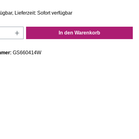
ügbar, Lieferzeit: Sofort verfügbar
Anzahl: Gib den gewünschten Wert ein oder
In den Warenkorb
mmer:
GS660414W