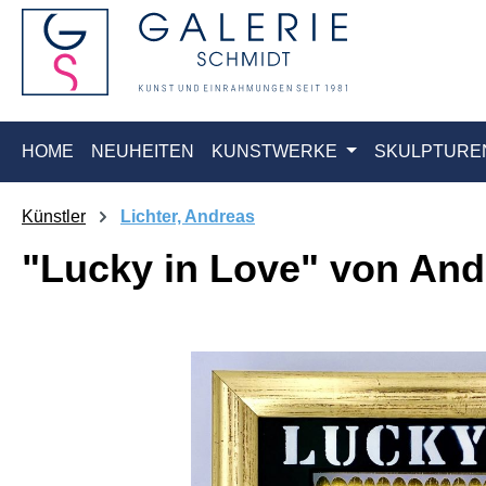
springen
Zur Hauptnavigation springen
HOME
NEUHEITEN
KUNSTWERKE
SKULPTURE
Künstler
Lichter, Andreas
"Lucky in Love" von And
Bildergalerie überspringen