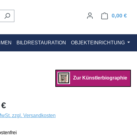
0,00 €
Ware
HMEN
BILDRESTAURATION
OBJEKTEINRICHTUNG
Zur Künstlerbiographie
 €
 MwSt. zzgl. Versandkosten
stenfrei