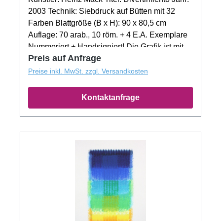
2003 Technik: Siebdruck auf Bütten mit 32
Farben Blattgröße (B x H): 90 x 80,5 cm
Auflage: 70 arab., 10 röm. + 4 E.A. Exemplare
Nummeriert + Handsigniert! Die Grafik ist mit
Preis auf Anfrage
Museums-Glas und einer Echtsilberleiste
gerahmt!
Preise inkl. MwSt. zzgl. Versandkosten
Kontaktanfrage