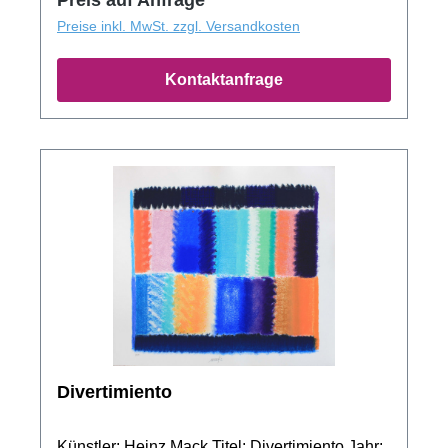
Mack, bitte nehmen Sie Kontakt zu uns auf!
Preise inkl. MwSt. zzgl. Versandkosten
Kontaktanfrage
Divertimiento
Künstler: Heinz Mack Titel: Divertimiento Jahr: