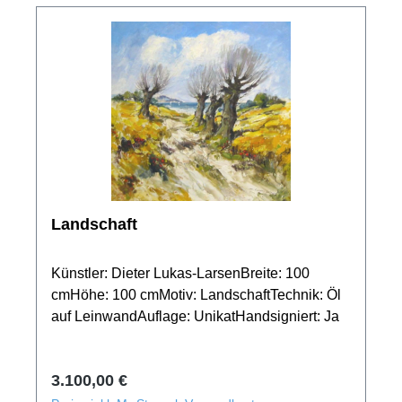
Landschaft
Künstler: Dieter Lukas-LarsenBreite: 100
cmHöhe: 100 cmMotiv: LandschaftTechnik: Öl
auf LeinwandAuflage: UnikatHandsigniert: Ja
Regulärer Preis:
3.100,00 €