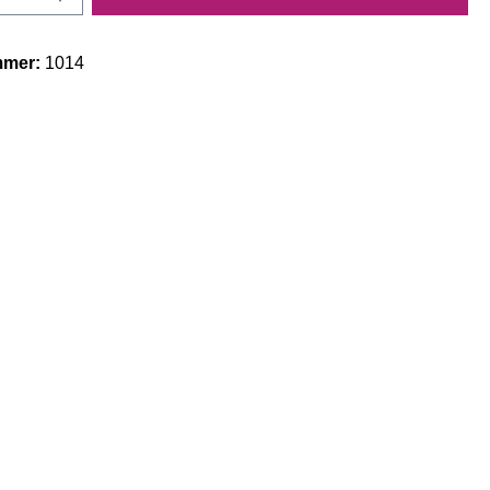
mmer:
1014