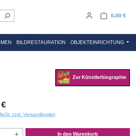
0,00 €
Ware
HMEN
BILDRESTAURATION
OBJEKTEINRICHTUNG
Zur Künstlerbiographie
 €
 MwSt. zzgl. Versandkosten
Anzahl: Gib den gewünschten Wert ein oder
In den Warenkorb