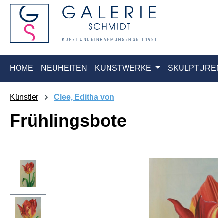
springen
Zur Hauptnavigation springen
HOME
NEUHEITEN
KUNSTWERKE
SKULPTURE
Künstler
Clee, Editha von
Frühlingsbote
Bildergalerie überspringen