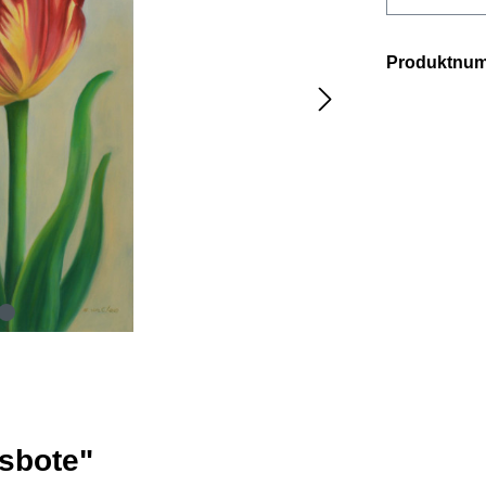
Produktnu
gsbote"