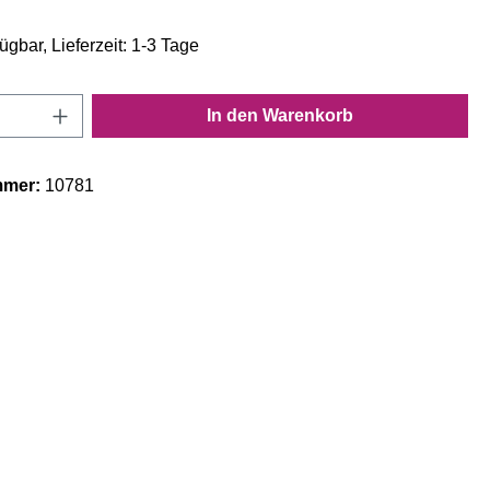
ügbar, Lieferzeit: 1-3 Tage
Anzahl: Gib den gewünschten Wert ein oder
In den Warenkorb
mmer:
10781