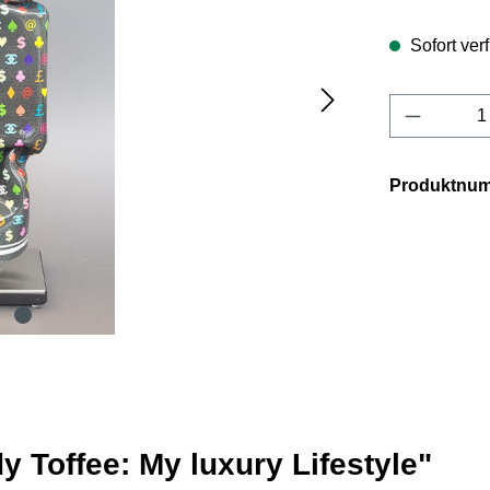
Sofort verf
Produkt 
Produktnu
 Toffee: My luxury Lifestyle"