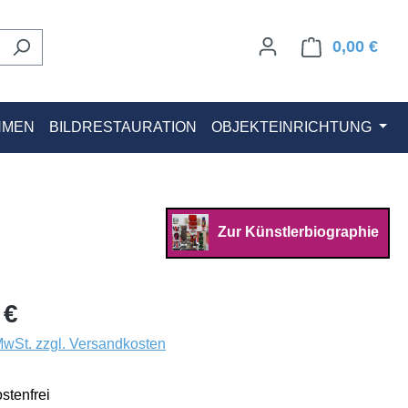
0,00 €
Ware
HMEN
BILDRESTAURATION
OBJEKTEINRICHTUNG
Zur Künstlerbiographie
 €
 MwSt. zzgl. Versandkosten
stenfrei