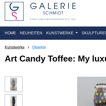
springen
Zur Hauptnavigation springen
HOME
NEUHEITEN
KUNSTWERKE
SKULPTURE
Kunstwerke
Objekte
Art Candy Toffee: My luxu
Bildergalerie überspringen