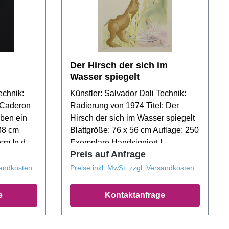
Der Hirsch der sich im
Wasser spiegelt
echnik:
Künstler: Salvador Dali Technik:
: Caderon
Radierung von 1974 Titel: Der
eben ein
Hirsch der sich im Wasser spiegelt
 38 cm
Blattgröße: 76 x 56 cm Auflage: 250
cm In der
Exemplare Handsigniert !
Preis auf Anfrage
sandkosten
Preise inkl. MwSt. zzgl. Versandkosten
e
Kontaktanfrage