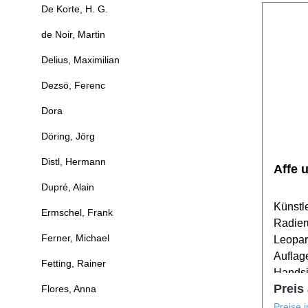
De Korte, H. G.
de Noir, Martin
Delius, Maximilian
Dezsö, Ferenc
Dora
Döring, Jörg
Distl, Hermann
Affe 
Dupré, Alain
Künstle
Ermschel, Frank
Radier
Ferner, Michael
Leopar
Auflag
Fetting, Rainer
Handsi
Preis
Flores, Anna
Preise 