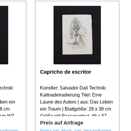
Capricho de escritor
echnik:
Künstler: Salvador Dali Technik:
Kaltnadelradierung Titel: Eine
ben ein
Laune des Autors ( aus: Das Leben
38 cm
ein Traum ) Blattgröße: 28 x 38 cm
7 cm WZV:
Größe mit Passepartout 46 x 57 cm
Preis auf Anfrage
Werksverzeichnis: 794 In der Platte
Signiert
sandkosten
Preise inkl. MwSt. zzgl. Versandkosten