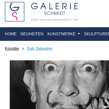
springen
Zur Hauptnavigation springen
HOME
NEUHEITEN
KUNSTWERKE
SKULPTURE
Künstler
Dali, Salvador