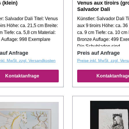
 (klein)
Venus aux tiroirs (gr
Salvador Dali
r: Salvador Dali Titel: Venus
Künstler: Salvador Dali T
oirs Höhe: ca. 21,5 cm Breite:
aux 9 tiroirs Höhe: ca. 36
m Tiefe: ca. 5,8 cm Material:
ca. 9 cm Tiefe: ca. 10 cm 
 Auflage: 998 Exemplare
Bronze Auflage: 499 Exe
Die Schubladen sind
 auf Anfrage
Preis auf Anfrage
ausziehbar!VERKAUFT!
inkl. MwSt. zzgl. Versandkosten
Preise inkl. MwSt. zzgl. Ver
Kontaktanfrage
Kontaktanfrag