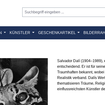
N
KÜNSTLER
GESCHENKARTIKEL
BILDERRA
Salvador Dalí (1904–1989), 
entscheidend. Er ist für sei
Traumhaften bekannt, wobei e
Realistik verband. Dalís We
thematisieren Träume, Religi
einflussreichsten Künstler d