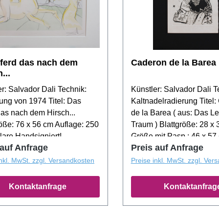
ferd das nach dem
Caderon de la Barea
...
r: Salvador Dali Technik:
Künstler: Salvador Dali T
ung von 1974 Titel: Das
Kaltnadelradierung Titel
das nach dem Hirsch...
de la Barea ( aus: Das L
röße: 76 x 56 cm Auflage: 250
Traum ) Blattgröße: 28 x
are Handsigniert!
Größe mit Pasp.: 46 x 57 
 auf Anfrage
Preis auf Anfrage
Platte Signiert!
inkl. MwSt. zzgl. Versandkosten
Preise inkl. MwSt. zzgl. Ver
Kontaktanfrage
Kontaktanfrag