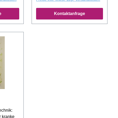
e
Kontaktanfrage
echnik:
r kranke