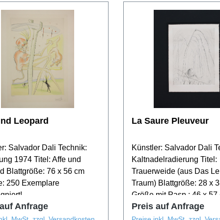
und Leopard
La Saure Pleuveur
r: Salvador Dali Technik:
Künstler: Salvador Dali T
ung 1974 Titel: Affe und
Kaltnadelradierung Titel:
d Blattgröße: 76 x 56 cm
Trauerweide (aus Das Le
e: 250 Exemplare
Traum) Blattgröße: 28 x 
gniert!
Größe mit Pasp.: 46 x 5
 auf Anfrage
Preis auf Anfrage
253 In der Platte Signiert
inkl. MwSt. zzgl. Versandkosten
Preise inkl. MwSt. zzgl. Ver