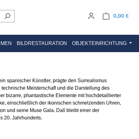
0,00 €
Ware
HMEN
BILDRESTAURATION
OBJEKTEINRICHTUNG
ein spanischer Künstler, prägte den Surrealismus
ne technische Meisterschaft und die Darstellung des
r bizarre, phantastische Elemente mit hochdetaillierter
rke, einschließlich der ikonischen schmelzenden Uhren,
on und seine Muse Gala. Dalí bleibt einer der
es 20. Jahrhunderts.