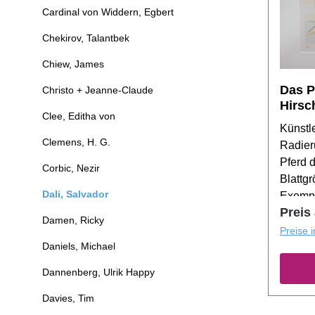
Cardinal von Widdern, Egbert
Chekirov, Talantbek
Chiew, James
Das P
Christo + Jeanne-Claude
Hirsch
Clee, Editha von
Künstle
Clemens, H. G.
Radier
Pferd 
Corbic, Nezir
Blattg
Dali, Salvador
Exempl
Preis
Damen, Ricky
Preise 
Daniels, Michael
Dannenberg, Ulrik Happy
Davies, Tim