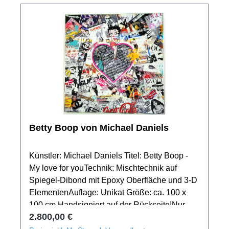
Betty Boop von Michael Daniels
Künstler: Michael Daniels Titel: Betty Boop -
My love for youTechnik: Mischtechnik auf
Spiegel-Dibond mit Epoxy Oberfläche und 3-D
ElementenAuflage: Unikat Größe: ca. 100 x
100 cm Handsigniert auf der Rückseite!Nur
Regulärer Preis:
2.800,00 €
Selbstabholung, oder Lieferung durch