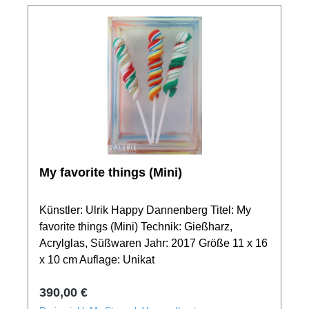
My favorite things (Mini)
Künstler: Ulrik Happy Dannenberg Titel: My
favorite things (Mini) Technik: Gießharz,
Acrylglas, Süßwaren Jahr: 2017 Größe 11 x 16
x 10 cm Auflage: Unikat
Regulärer Preis:
390,00 €