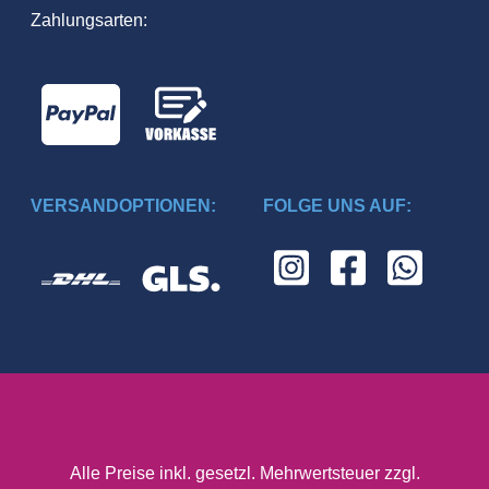
Zahlungsarten:
Preugschat ist eine versierte Künstlerin, deren
Mixed-Media-Arbeiten emotionale und
expressive Tierporträts zum Leben erwecken.
Ihre innovative Anwendung von UV-Farben
schafft einzigartige und fesselnde Kunstwerke,
die den Betrachter in ihren Bann ziehen.
VERSANDOPTIONEN:
FOLGE UNS AUF:
Alle Preise inkl. gesetzl. Mehrwertsteuer zzgl.