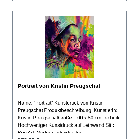
zur Geltung zu bringen. Exklusiver
Fotomontage-Service: Erleben Sie "Eule II" in
Ihrem persönlichen Umfeld mit unserem
speziellen Fotomontage-Service. Wir helfen
Ihnen dabei, das Gemälde virtuell in Ihren
Raum einzufügen und so die perfekte
Platzierung zu identifizieren.
Portrait von Kristin Preugschat
Name: "Portrait" Kunstdruck von Kristin
Preugschat Produktbeschreibung: Künstlerin:
Kristin PreugschatGröße: 100 x 80 cm Technik:
Hochwertiger Kunstdruck auf Leinwand Stil:
Pop Art, Modern Individueller