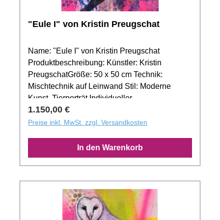
"Eule I" von Kristin Preugschat
Name: "Eule I" von Kristin Preugschat
Produktbeschreibung: Künstler: Kristin
PreugschatGröße: 50 x 50 cm Technik:
Mischtechnik auf Leinwand Stil: Moderne
Kunst, Tierporträt Individueller
Regulärer Preis:
1.150,00 €
Einrahmungsservice: Für eine noch intensivere
Ausdruckskraft von "Eule I" bietet sich die
Preise inkl. MwSt. zzgl. Versandkosten
Möglichkeit von individuell ausgewählten
Rahmen an. Unser Team steht Ihnen jederzeit
In den Warenkorb
beratend zur Seite, um das Kunstwerk optimal
zur Geltung zu bringen. Exklusiver
Fotomontage-Service: Erleben Sie "Eule I" in
Ihrem persönlichen Umfeld mit unserem
speziellen Fotomontage-Service. Wir helfen
Ihnen dabei, das Gemälde virtuell in Ihren