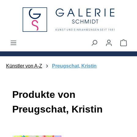
alt springen
Ware
Künstler von A-Z
Preugschat, Kristin
Produkte von
Preugschat, Kristin