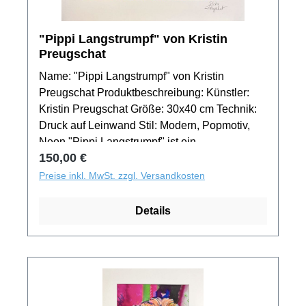
"Pippi Langstrumpf" von Kristin
Preugschat
Name: "Pippi Langstrumpf" von Kristin
Preugschat Produktbeschreibung: Künstler:
Kristin Preugschat Größe: 30x40 cm Technik:
Druck auf Leinwand Stil: Modern, Popmotiv,
Neon "Pippi Langstrumpf" ist ein
Regulärer Preis:
150,00 €
faszinierendes Werk von Kristin Preugschat,
das die Popikone mit vielfältigen Farben neu
Preise inkl. MwSt. zzgl. Versandkosten
interpretiert. Ein tolles Werk der
Kindheitshelding, das jedem Raum ein
Details
kraftvolles und elegantes Aussehen verleiht.
Individueller Einrahmungsservice: Wir bieten
eine individuell angepasste Rahmenauswahl
an, die das Bild "Neon Pippi" noch besser zur
Geltung bringt. Lassen Sie sich von uns
beraten, um die beste Präsentation für dieses