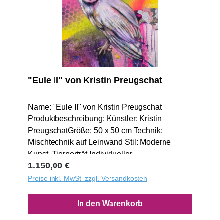
Raum einzufügen und so die perfekte
Platzierung zu identifizieren.
"Eule II" von Kristin Preugschat
Name: "Eule II" von Kristin Preugschat
Produktbeschreibung: Künstler: Kristin
PreugschatGröße: 50 x 50 cm Technik:
Mischtechnik auf Leinwand Stil: Moderne
Kunst, Tierporträt Individueller
Regulärer Preis:
1.150,00 €
Einrahmungsservice: Für eine noch intensivere
Ausdruckskraft von "Eule II" bietet sich die
Preise inkl. MwSt. zzgl. Versandkosten
Möglichkeit von individuell ausgewählten
Rahmen an. Unser Team steht Ihnen jederzeit
In den Warenkorb
beratend zur Seite, um das Kunstwerk optimal