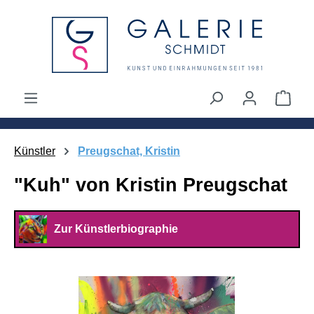
alt springen
Ware
Künstler
Preugschat, Kristin
"Kuh" von Kristin Preugschat
Zur Künstlerbiographie
Bildergalerie überspringen