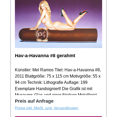
Hav-a-Havanna #8 gerahmt
Künstler: Mel Ramos Titel: Hav-a-Havanna #8,
2011 Blattgröße: 75 x 115 cm Motivgröße: 55 x
94 cm Technik: Lithografie Auflage: 199
Exemplare Handsigniert! Die Grafik ist mit
Museums-Glas und einer Nielsen Metallleiste
Preis auf Anfrage
gerahmt.VERKAUFT!
Preise inkl. MwSt. zzgl. Versandkosten