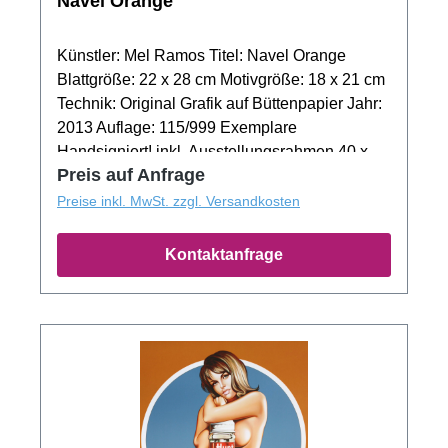
Navel Orange
Künstler: Mel Ramos Titel: Navel Orange
Blattgröße: 22 x 28 cm Motivgröße: 18 x 21 cm
Technik: Original Grafik auf Büttenpapier Jahr:
2013 Auflage: 115/999 Exemplare
Handsigniert! inkl. Ausstellungsrahmen 40 x 50
Preis auf Anfrage
cm Metall weiß
Preise inkl. MwSt. zzgl. Versandkosten
Kontaktanfrage