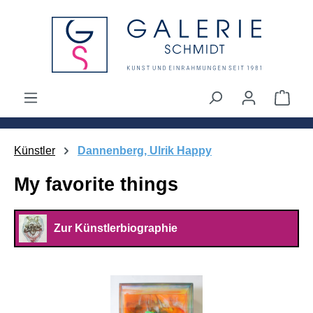
alt springen
Ware
Künstler
Dannenberg, Ulrik Happy
My favorite things
Zur Künstlerbiographie
Bildergalerie überspringen