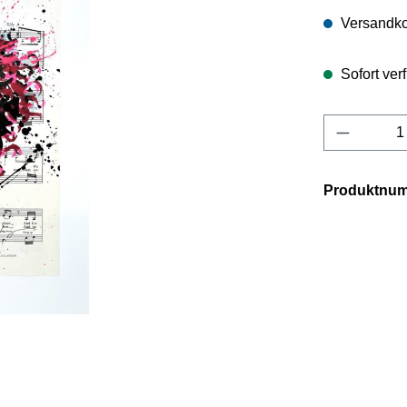
Versandko
Sofort verf
Produkt 
Produktnu