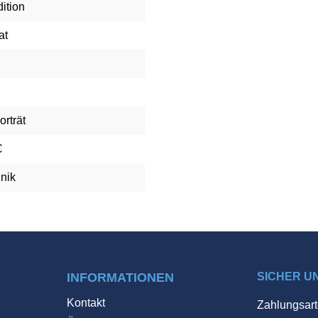
ition
at
orträt
€
nik
INFORMATIONEN
SICHER U
Kontakt
Zahlungsart