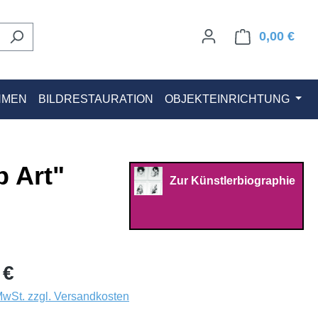
0,00 €
Ware
HMEN
BILDRESTAURATION
OBJEKTEINRICHTUNG
 Art"
Zur Künstlerbiographie
 €
 MwSt. zzgl. Versandkosten