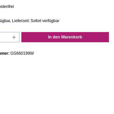
stenfrei
ügbar, Lieferzeit: Sofort verfügbar
Anzahl: Gib den gewünschten Wert ein oder
In den Warenkorb
mmer:
GS660199W