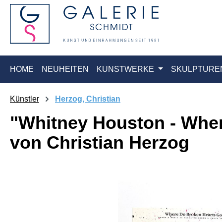
springen
Zur Hauptnavigation springen
HOME
NEUHEITEN
KUNSTWERKE
SKULPTURE
Künstler
Herzog, Christian
"Whitney Houston - Wher
von Christian Herzog
Bildergalerie überspringen