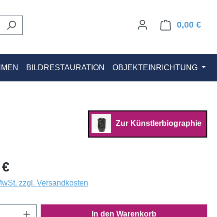
0,00 €
Ware
HMEN
BILDRESTAURATION
OBJEKTEINRICHTUNG
Zur Künstlerbiographie
 €
 MwSt. zzgl. Versandkosten
Anzahl: Gib den gewünschten Wert ein oder
In den Warenkorb