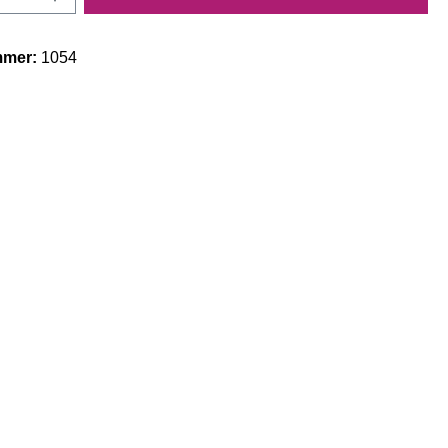
mmer:
1054