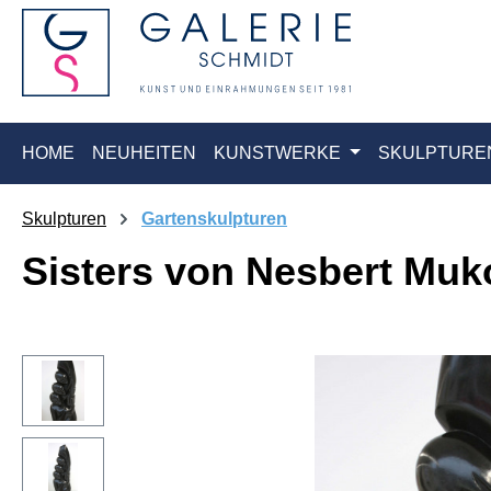
springen
Zur Hauptnavigation springen
HOME
NEUHEITEN
KUNSTWERKE
SKULPTURE
Skulpturen
Gartenskulpturen
Sisters von Nesbert Mu
Bildergalerie überspringen