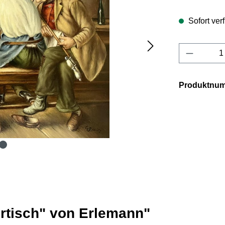
Sofort verf
Produkt 
Produktnu
rtisch" von Erlemann"