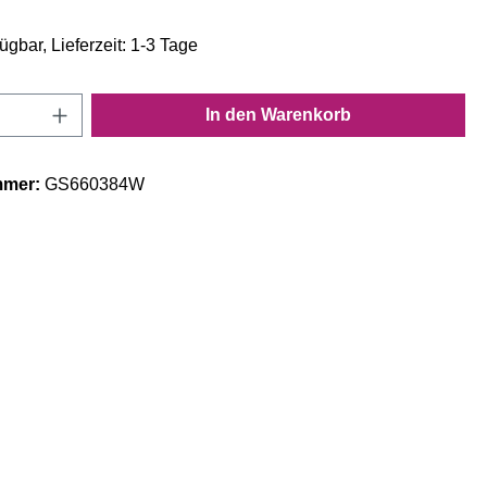
ügbar, Lieferzeit: 1-3 Tage
Anzahl: Gib den gewünschten Wert ein oder
In den Warenkorb
mmer:
GS660384W