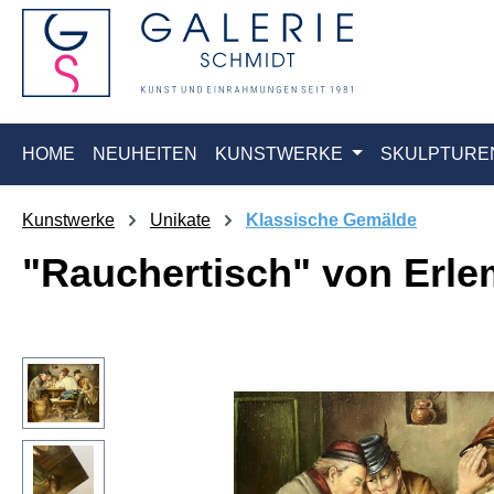
springen
Zur Hauptnavigation springen
HOME
NEUHEITEN
KUNSTWERKE
SKULPTURE
Kunstwerke
Unikate
Klassische Gemälde
"Rauchertisch" von Erl
Bildergalerie überspringen