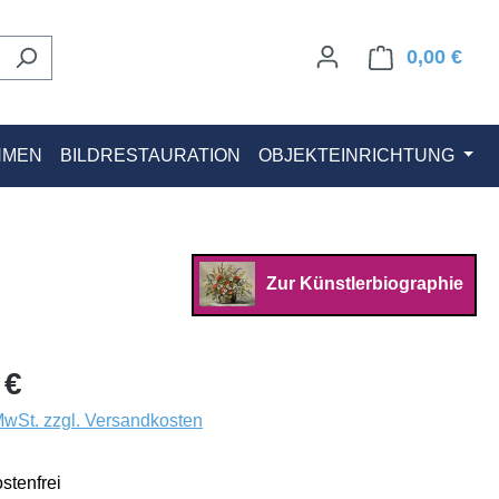
0,00 €
Ware
HMEN
BILDRESTAURATION
OBJEKTEINRICHTUNG
Zur Künstlerbiographie
 €
 MwSt. zzgl. Versandkosten
stenfrei