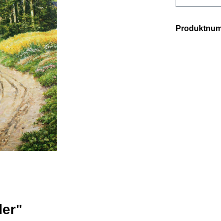
Produktnu
der"