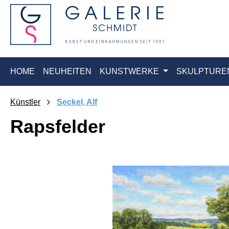
springen
Zur Hauptnavigation springen
HOME
NEUHEITEN
KUNSTWERKE
SKULPTURE
Künstler
Seckel, Alf
Rapsfelder
Bildergalerie überspringen