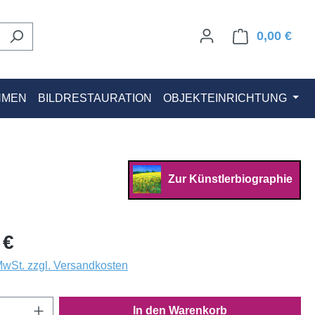
0,00 €
Ware
HMEN
BILDRESTAURATION
OBJEKTEINRICHTUNG
Zur Künstlerbiographie
 €
 MwSt. zzgl. Versandkosten
Anzahl: Gib den gewünschten Wert ein oder
In den Warenkorb