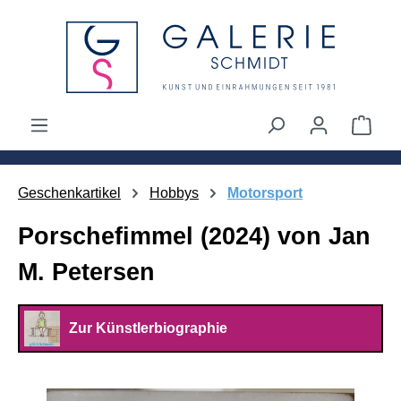
alt springen
Ware
Geschenkartikel
Hobbys
Motorsport
Porschefimmel (2024) von Jan
M. Petersen
Zur Künstlerbiographie
Bildergalerie überspringen