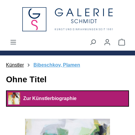
alt springen
Ware
Künstler
Bibeschkov, Plamen
Ohne Titel
Zur Künstlerbiographie
Bildergalerie überspringen