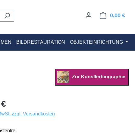
0,00 €
Ware
HMEN
BILDRESTAURATION
OBJEKTEINRICHTUNG
Zur Künstlerbiographie
 €
 MwSt. zzgl. Versandkosten
stenfrei