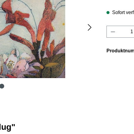
Sofort verf
Produkt 
Produktnu
lug"