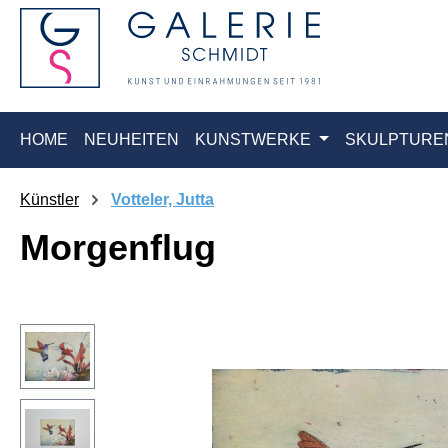
springen
Zur Hauptnavigation springen
HOME
NEUHEITEN
KUNSTWERKE
SKULPTURE
Künstler
Votteler, Jutta
Morgenflug
Bildergalerie überspringen