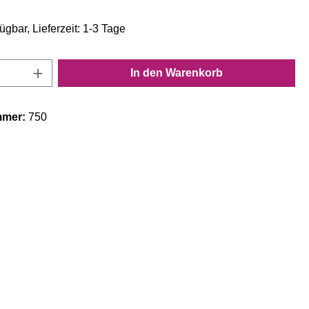
ügbar, Lieferzeit: 1-3 Tage
Anzahl: Gib den gewünschten Wert ein oder
In den Warenkorb
mmer:
750