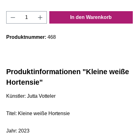
Produkt Anzahl: Gib den gewünschten Wert e
In den Warenkorb
Produktnummer:
468
Produktinformationen "Kleine weiße
Hortensie"
Künstler: Jutta Votteler
Titel: Kleine weiße Hortensie
Jahr: 2023