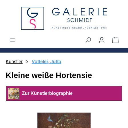
alt springen
Ware
Künstler
Votteler, Jutta
Kleine weiße Hortensie
Zur Künstlerbiographie
Bildergalerie überspringen