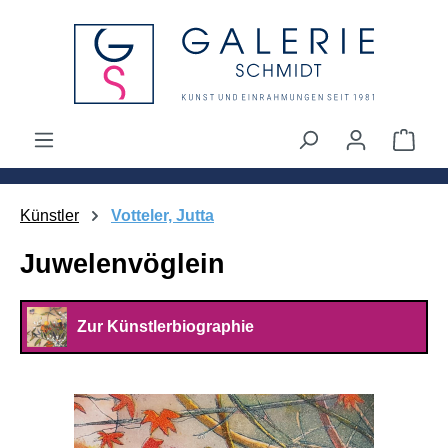
alt springen
Ware
Künstler
Votteler, Jutta
Juwelenvöglein
Zur Künstlerbiographie
Bildergalerie überspringen