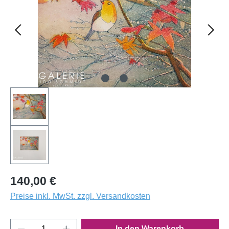
140,00 €
Preise inkl. MwSt. zzgl. Versandkosten
Produkt Anzahl: Gib den gewünschten Wert e
In den Warenkorb