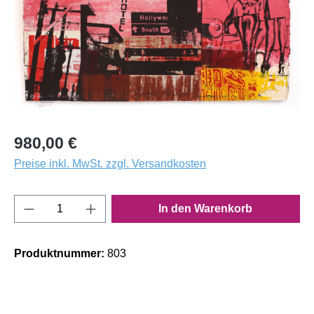
980,00 €
Preise inkl. MwSt. zzgl. Versandkosten
Produkt Anzahl: Gib den gewünschten Wert e
In den Warenkorb
Produktnummer:
803