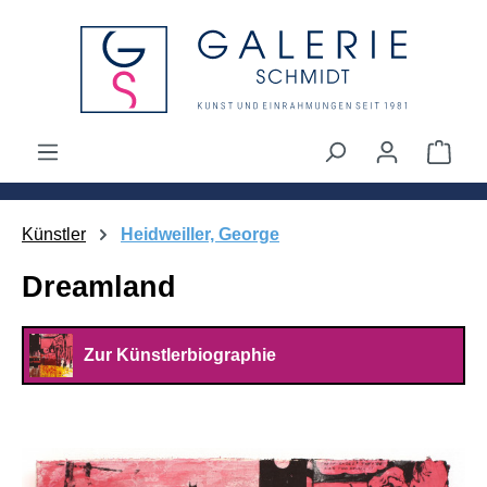
alt springen
Ware
Künstler
Heidweiller, George
Dreamland
Zur Künstlerbiographie
Bildergalerie überspringen