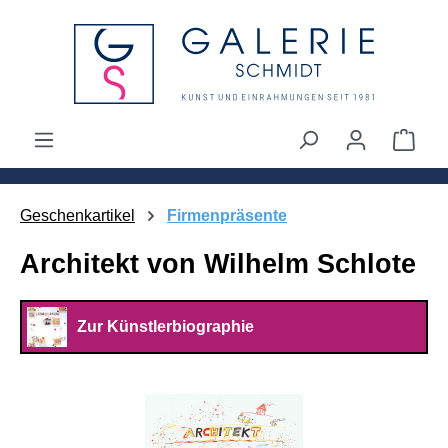
alt springen
Ware
Geschenkartikel
Firmenpräsente
Architekt von Wilhelm Schlote
Zur Künstlerbiographie
Bildergalerie überspringen