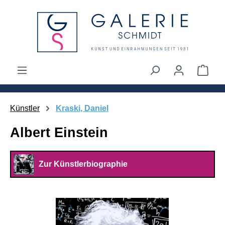
alt springen
Ware
Künstler
Kraski, Daniel
Albert Einstein
Zur Künstlerbiographie
Bildergalerie überspringen