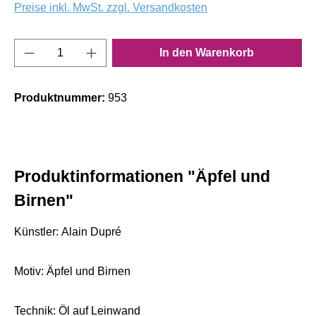
Preise inkl. MwSt. zzgl. Versandkosten
Produkt Anzahl: Gib den gewünschten Wert e
In den Warenkorb
Produktnummer:
953
Produktinformationen "Äpfel und
Birnen"
Künstler: Alain Dupré
Motiv: Äpfel und Birnen
Technik: Öl auf Leinwand