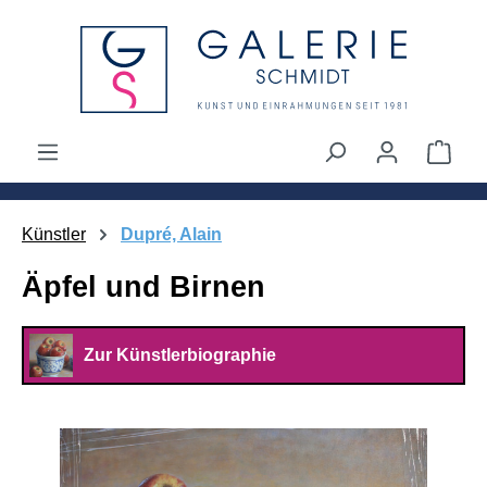
alt springen
Ware
Künstler
Dupré, Alain
Äpfel und Birnen
Zur Künstlerbiographie
Bildergalerie überspringen